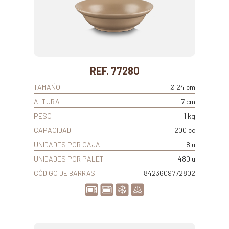
REF. 77280
TAMAÑO
Ø 24 cm
ALTURA
7 cm
PESO
1 kg
CAPACIDAD
200 cc
UNIDADES POR CAJA
8 u
UNIDADES POR PALET
480 u
CÓDIGO DE BARRAS
8423609772802