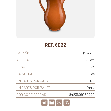
REF. 6022
TAMAÑO
Ø 14 cm
ALTURA
20 cm
PESO
1 kg
CAPACIDAD
1.5 cc
UNIDADES POR CAJA
6 u
UNIDADES POR PALET
144 u
CÓDIGO DE BARRAS
8423609060220