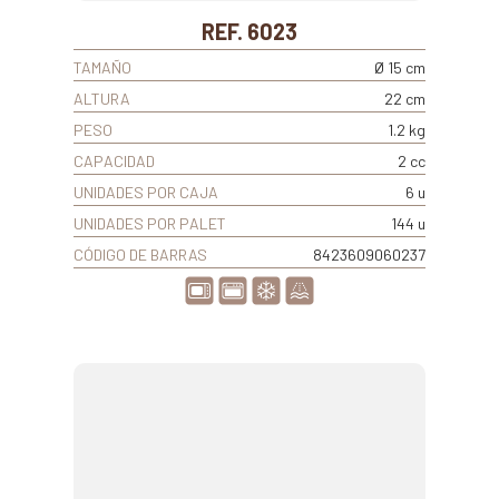
REF. 6023
TAMAÑO
Ø 15 cm
ALTURA
22 cm
PESO
1.2 kg
CAPACIDAD
2 cc
UNIDADES POR CAJA
6 u
UNIDADES POR PALET
144 u
CÓDIGO DE BARRAS
8423609060237