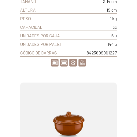
TAMAÑO
Ø 14 cm
ALTURA
19 cm
PESO
1 kg
CAPACIDAD
1 cc
UNIDADES POR CAJA
6 u
UNIDADES POR PALET
144 u
CÓDIGO DE BARRAS
8423609061227