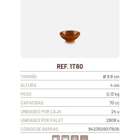
REF. 1T60
TAMAÑO
Ø 9.8 cm
ALTURA
4 cm
PESO
0.13 kg
CAPACIDAD
70 cc
UNIDADES POR CAJA
24 u
UNIDADES POR PALET
2808 u
CÓDIGO DE BARRAS
8423609017606