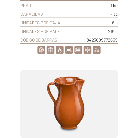
PESO
1 kg
CAPACIDAD
- cc
UNIDADES POR CAJA
6 u
UNIDADES POR PALET
216 u
CÓDIGO DE BARRAS
8423609772659