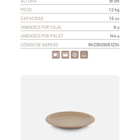
ALTURA
18 cm
PESO
1.2 kg
CAPACIDAD
1.5 cc
UNIDADES POR CAJA
6 u
UNIDADES POR PALET
144 u
CÓDIGO DE BARRAS
8423609061234