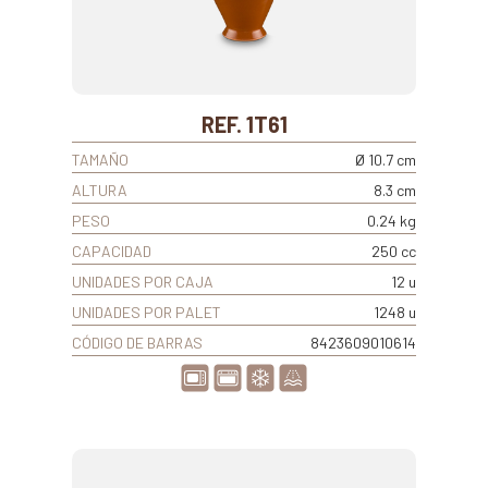
REF. 1T61
TAMAÑO
Ø 10.7 cm
ALTURA
8.3 cm
PESO
0.24 kg
CAPACIDAD
250 cc
UNIDADES POR CAJA
12 u
UNIDADES POR PALET
1248 u
CÓDIGO DE BARRAS
8423609010614