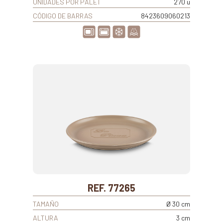
UNIDADES POR PALET
270 u
CÓDIGO DE BARRAS
8423609060213
REF. 77265
TAMAÑO
Ø 30 cm
ALTURA
3 cm