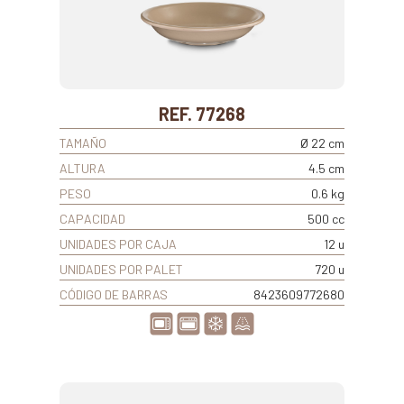
REF. 77268
TAMAÑO
Ø 22 cm
ALTURA
4.5 cm
PESO
0.6 kg
CAPACIDAD
500 cc
UNIDADES POR CAJA
12 u
UNIDADES POR PALET
720 u
CÓDIGO DE BARRAS
8423609772680