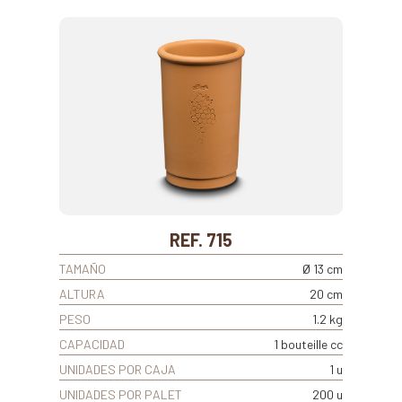
REF. 715
TAMAÑO
Ø 13 cm
ALTURA
20 cm
PESO
1.2 kg
CAPACIDAD
1 bouteille cc
UNIDADES POR CAJA
1 u
UNIDADES POR PALET
200 u