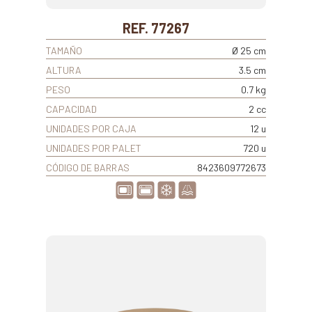
REF. 77267
TAMAÑO
Ø 25 cm
ALTURA
3.5 cm
PESO
0.7 kg
CAPACIDAD
2 cc
UNIDADES POR CAJA
12 u
UNIDADES POR PALET
720 u
CÓDIGO DE BARRAS
8423609772673