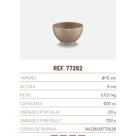
REF. 77262
TAMAÑO
Ø 15 cm
ALTURA
9 cm
PESO
0.521 kg
CAPACIDAD
600 cc
UNIDADES POR CAJA
20 u
UNIDADES POR PALET
720 u
CÓDIGO DE BARRAS
8423609772628