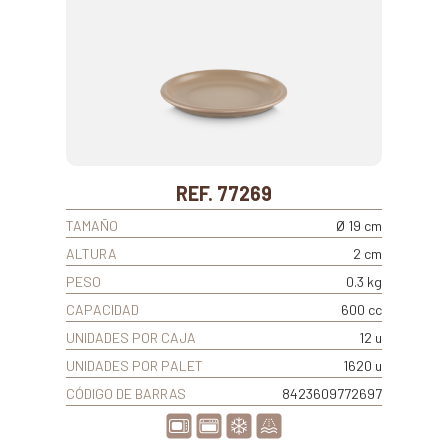
REF. 77269
TAMAÑO
Ø 19 cm
ALTURA
2 cm
PESO
0.3 kg
CAPACIDAD
600 cc
UNIDADES POR CAJA
12 u
UNIDADES POR PALET
1620 u
CÓDIGO DE BARRAS
8423609772697