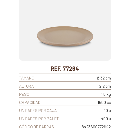
REF. 77264
TAMAÑO
Ø 32 cm
ALTURA
2.2 cm
PESO
1.6 kg
CAPACIDAD
1500 cc
UNIDADES POR CAJA
10 u
UNIDADES POR PALET
400 u
CÓDIGO DE BARRAS
8423609772642