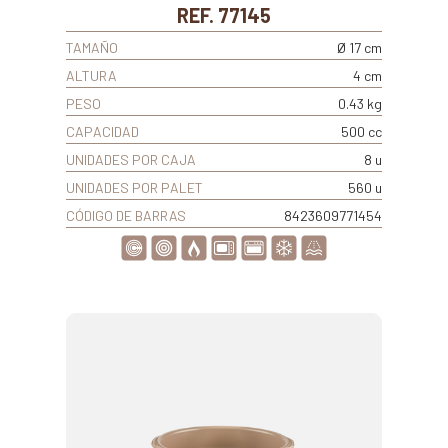
REF. 77145
TAMAÑO
Ø 17 cm
ALTURA
4 cm
PESO
0.43 kg
CAPACIDAD
500 cc
UNIDADES POR CAJA
8 u
UNIDADES POR PALET
560 u
CÓDIGO DE BARRAS
8423609771454