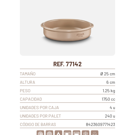
REF. 77142
TAMAÑO
Ø 25 cm
ALTURA
6 cm
PESO
1.25 kg
CAPACIDAD
1750 cc
UNIDADES POR CAJA
4 u
UNIDADES POR PALET
240 u
CÓDIGO DE BARRAS
8423609771423