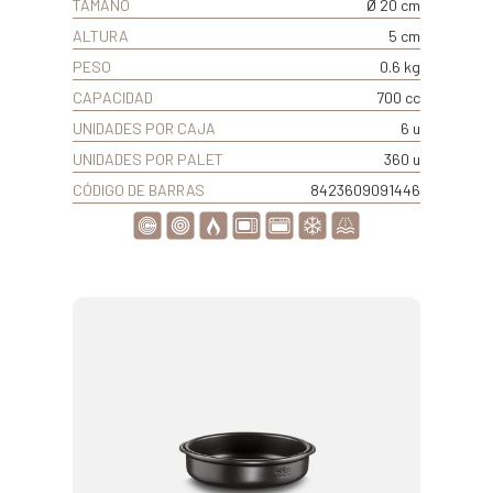
TAMAÑO
Ø 20 cm
ALTURA
5 cm
PESO
0.6 kg
CAPACIDAD
700 cc
UNIDADES POR CAJA
6 u
UNIDADES POR PALET
360 u
CÓDIGO DE BARRAS
8423609091446