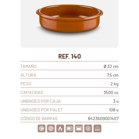
REF. 140
TAMAÑO
Ø 32 cm
ALTURA
7.5 cm
PESO
2 kg
CAPACIDAD
3500 cc
UNIDADES POR CAJA
3 u
UNIDADES POR PALET
108 u
CÓDIGO DE BARRAS
8423609001407