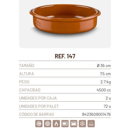
REF. 147
TAMAÑO
Ø 36 cm
ALTURA
7.5 cm
PESO
2.7 kg
CAPACIDAD
4500 cc
UNIDADES POR CAJA
2 u
UNIDADES POR PALET
72 u
CÓDIGO DE BARRAS
8423609001476