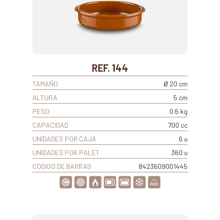
REF. 144
TAMAÑO
Ø 20 cm
ALTURA
5 cm
PESO
0.6 kg
CAPACIDAD
700 cc
UNIDADES POR CAJA
6 u
UNIDADES POR PALET
360 u
CÓDIGO DE BARRAS
8423609001445