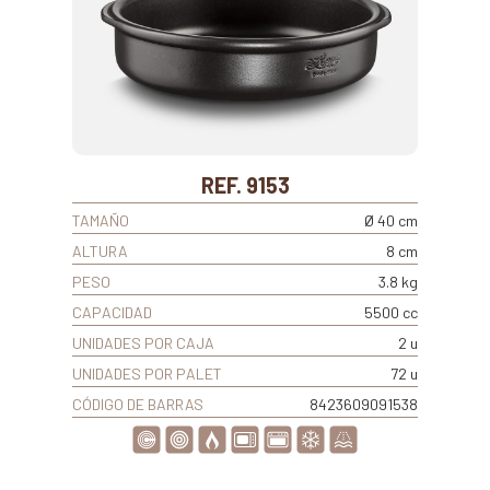
REF. 9153
TAMAÑO
Ø 40 cm
ALTURA
8 cm
PESO
3.8 kg
CAPACIDAD
5500 cc
UNIDADES POR CAJA
2 u
UNIDADES POR PALET
72 u
CÓDIGO DE BARRAS
8423609091538