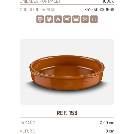
UNIDADES POR PALET
1080 u
CÓDIGO DE BARRAS
8423609001599
REF. 153
TAMAÑO
Ø 40 cm
ALTURA
8 cm