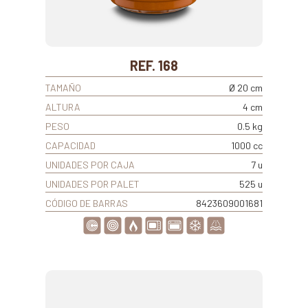
REF. 168
TAMAÑO
Ø 20 cm
ALTURA
4 cm
PESO
0.5 kg
CAPACIDAD
1000 cc
UNIDADES POR CAJA
7 u
UNIDADES POR PALET
525 u
CÓDIGO DE BARRAS
8423609001681