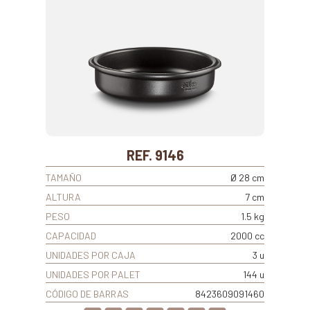
REF. 9146
TAMAÑO
Ø 28 cm
ALTURA
7 cm
PESO
1.5 kg
CAPACIDAD
2000 cc
UNIDADES POR CAJA
3 u
UNIDADES POR PALET
144 u
CÓDIGO DE BARRAS
8423609091460