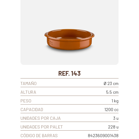
REF. 143
TAMAÑO
Ø 23 cm
ALTURA
5.5 cm
PESO
1 kg
CAPACIDAD
1200 cc
UNIDADES POR CAJA
3 u
UNIDADES POR PALET
228 u
CÓDIGO DE BARRAS
8423609001438