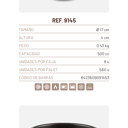
REF. 9145
TAMAÑO
Ø 17 cm
ALTURA
4 cm
PESO
0.43 kg
CAPACIDAD
500 cc
UNIDADES POR CAJA
8 u
UNIDADES POR PALET
560 u
CÓDIGO DE BARRAS
8423609091453