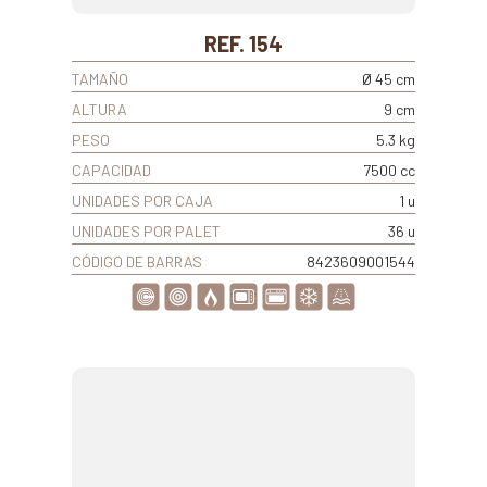
REF. 154
TAMAÑO
Ø 45 cm
ALTURA
9 cm
PESO
5.3 kg
CAPACIDAD
7500 cc
UNIDADES POR CAJA
1 u
UNIDADES POR PALET
36 u
CÓDIGO DE BARRAS
8423609001544