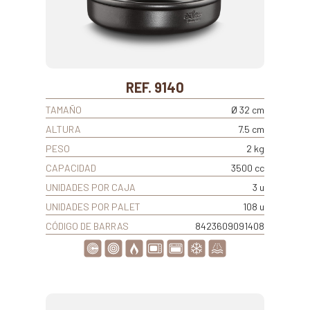
REF. 9140
TAMAÑO
Ø 32 cm
ALTURA
7.5 cm
PESO
2 kg
CAPACIDAD
3500 cc
UNIDADES POR CAJA
3 u
UNIDADES POR PALET
108 u
CÓDIGO DE BARRAS
8423609091408