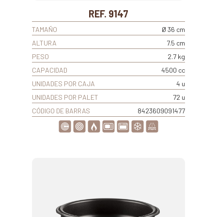
REF. 9147
TAMAÑO
Ø 36 cm
ALTURA
7.5 cm
PESO
2.7 kg
CAPACIDAD
4500 cc
UNIDADES POR CAJA
4 u
UNIDADES POR PALET
72 u
CÓDIGO DE BARRAS
8423609091477