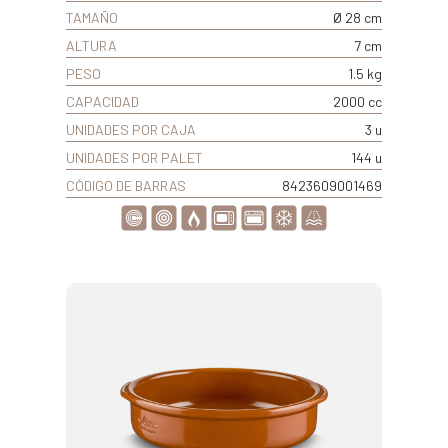
TAMAÑO
Ø 28 cm
ALTURA
7 cm
PESO
1.5 kg
CAPACIDAD
2000 cc
UNIDADES POR CAJA
3 u
UNIDADES POR PALET
144 u
CÓDIGO DE BARRAS
8423609001469