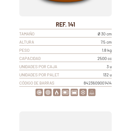
REF. 141
TAMAÑO
Ø 30 cm
ALTURA
7.5 cm
PESO
1.8 kg
CAPACIDAD
2500 cc
UNIDADES POR CAJA
3 u
UNIDADES POR PALET
132 u
CÓDIGO DE BARRAS
8423609001414