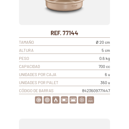
REF. 77144
TAMAÑO
Ø 20 cm
ALTURA
5 cm
PESO
0.6 kg
CAPACIDAD
700 cc
UNIDADES POR CAJA
6 u
UNIDADES POR PALET
360 u
CÓDIGO DE BARRAS
8423609771447