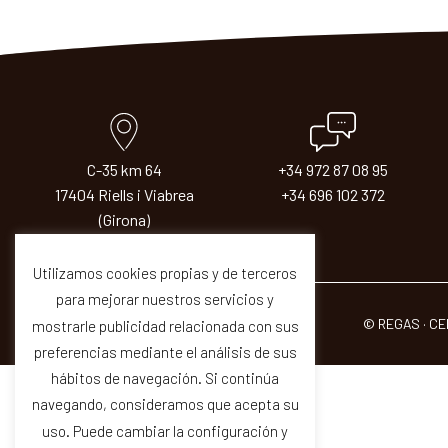
C-35 km 64
+34 972 87 08 95
17404 Riells i Viabrea
+34 696 102 372
(Girona)
Utilizamos cookies propias y de terceros
para mejorar nuestros servicios y
© REGAS · CE
mostrarle publicidad relacionada con sus
preferencias mediante el análisis de sus
hábitos de navegación. Si continúa
navegando, consideramos que acepta su
uso. Puede cambiar la configuración y