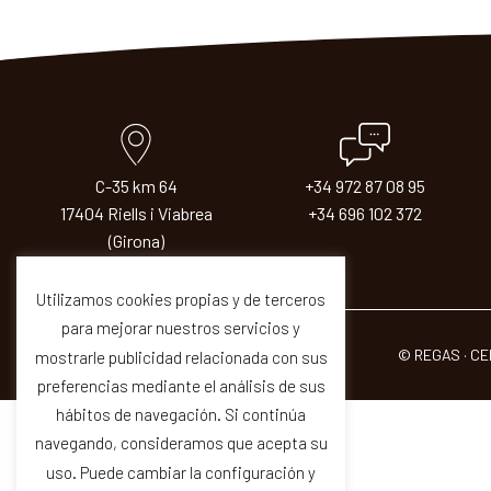
C-35 km 64
+34 972 87 08 95
17404 Riells i Viabrea
+34 696 102 372
(Girona)
Utilizamos cookies propias y de terceros
para mejorar nuestros servicios y
© REGAS · CE
mostrarle publicidad relacionada con sus
preferencias mediante el análisis de sus
hábitos de navegación. Si continúa
navegando, consideramos que acepta su
uso. Puede cambiar la configuración y