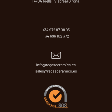
17404 Riells i Viabrea (Girona)
+34 972 87 08 95
+34 696 102 372
info@regasceramics.es
sales@regasceramics.es